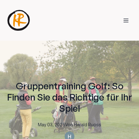
Gruppentraining Golf: So
Finden Sie das Richtige für Ihr
Spiel
May 03, 2026
Von
Harald
Ruoss