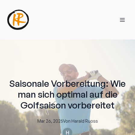
Saisonale Vorbereitung: Wie
man sich optimal auf die
Golfsaison vorbereitet
Mar 26, 2025
Von
Harald
Ruoss